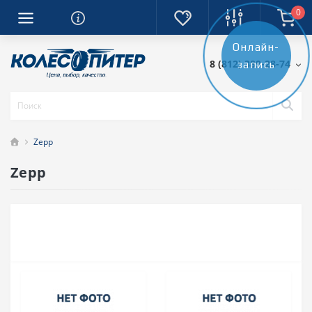
0
Онлайн-
8 (812) 389-28-74
запись
Zepp
Zepp